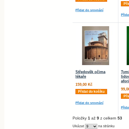
Při
Přidat do srovnání
Přida
Středověk očima
Tymi
lékaře
lido
afor
159,00 Kč
99,0
Přidat do košíku
Při
Přidat do srovnání
Přida
Položky
1
až
9
z celkem
53
Ukázat
na stránku