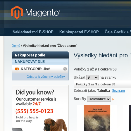
Nakladatelství E-SHOP
Knihkupectví E-SHOP
Čaje Grešík +
Domů
/
Výsledky hledání pro: 'Život a smrt'
Výsledky hledání pro '
NAKUPOVAT DLE
KATEGORIE:
Jiné
Položky
1
až
9
z celkem
53
Odstranit všechny položky.
Ukázat
na stránku
Položky
1
až
9
z celkem
53
Zobrazit jako:
Tabulka
Seznam
Sort By