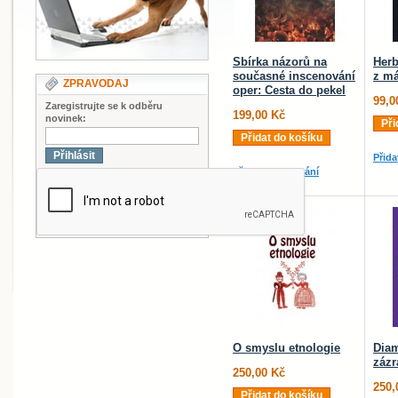
Sbírka názorů na
Herb
současné inscenování
z má
ZPRAVODAJ
oper: Cesta do pekel
99,0
Zaregistrujte se k odběru
199,00 Kč
novinek:
Při
Přidat do košíku
Přihlásit
Přida
Přidat do srovnání
O smyslu etnologie
Diam
zázr
250,00 Kč
250,
Přidat do košíku