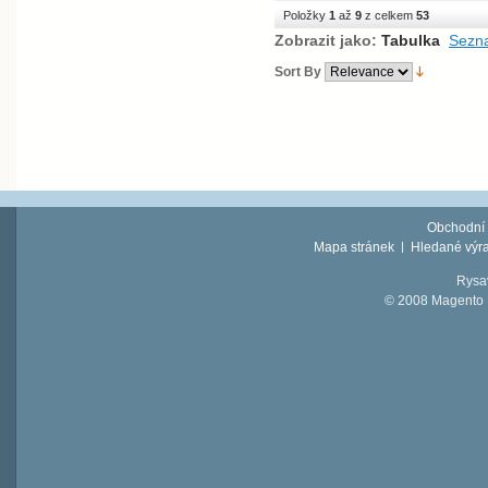
Položky
1
až
9
z celkem
53
Zobrazit jako:
Tabulka
Sezn
Sort By
Obchodní
Mapa stránek
Hledané výr
Rysav
© 2008 Magento D