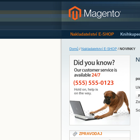
Nakladatelství E-SHOP
Knihkupe
Domů
/
Nakladatelství E-SHOP
/
NOVINKY
N
po
Uk
p
Zo
So
ZPRAVODAJ