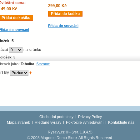
Zvláštní cena:
299,00 Kč
149,00 Kč
Přidat do košíku
Přidat do košíku
Přidat do srovnání
Přidat do srovnání
ložek: 5
ázat
na stránku
oložek: 5
brazit jako:
Tabulka
Seznam
rt By
Obchodní podmínky
Privacy Policy
Mapa stránek
Hledané výrazy
Pokročilé vyhledávání
Kontaktujte nás
Rysavy.cz ® -
(ver. 1.9.4.5)
© 2008 Magento Demo Store. All Rights Reserved.