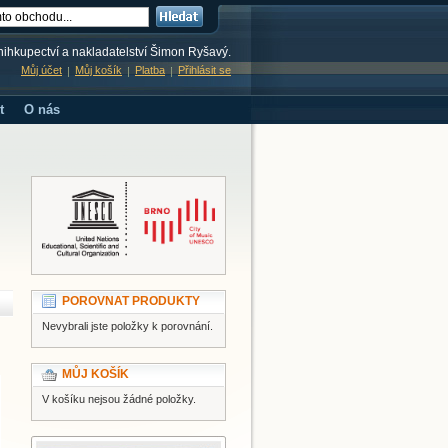
knihkupectví a nakladatelství Šimon Ryšavý.
Můj účet
Můj košík
Platba
Přihlásit se
t
O nás
POROVNAT PRODUKTY
Nevybrali jste položky k porovnání.
MŮJ KOŠÍK
V košíku nejsou žádné položky.