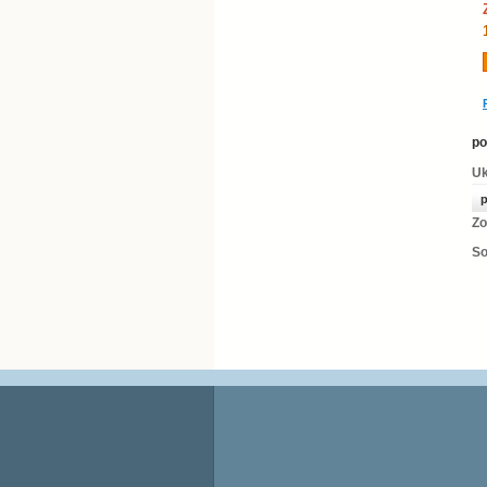
po
Uk
p
Zo
So