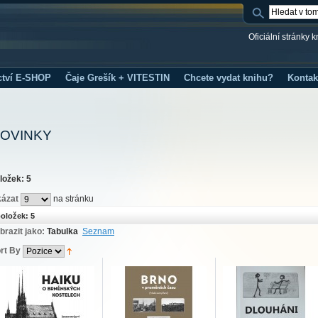
Oficiální stránky 
ctví E-SHOP
Čaje Grešík + VITESTIN
Chcete vydat knihu?
Kontak
OVINKY
ložek: 5
ázat
na stránku
oložek: 5
brazit jako:
Tabulka
Seznam
rt By