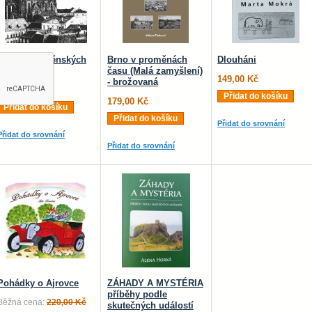
HAIKU o brněnských
Brno v proměnách
Dlouháni
kostelech
času (Malá zamyšlení)
149,00 Kč
- brožovaná
99,00 Kč
Přidat do košíku
179,00 Kč
Přidat do košíku
Přidat do košíku
Přidat do srovnání
Přidat do srovnání
Přidat do srovnání
Pohádky o Ajrovce
ZÁHADY A MYSTÉRIA
příběhy podle
Běžná cena:
220,00 Kč
skutečných událostí