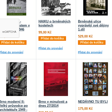
Brno účtující -
HAIKU o brněnských
Brněnské ulice
Průvodce městem v
kostelech
vyprávějí své dějiny
letech 1945-1946
1.díl
99,00 Kč
259,00 Kč
529,00 Kč
Přidat do košíku
Přidat do košíku
Přidat do košíku
Přidat do srovnání
Přidat do srovnání
Přidat do srovnání
Brno moderní II:
Brno v minulosti a
NEDÁVNO TU BYLI
Velký průvodce po
dnes 27/2014
175,00 Kč
architektuře 1949 -