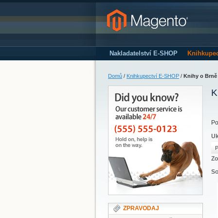
Nakladatelství E-SHOP
Knihkupe
Domů
/
Knihkupectví E-SHOP
/
Knihy o Brně
K
Po
Uk
P
Zo
So
ZPRAVODAJ