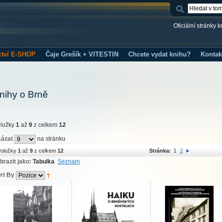
Oficiální stránky 
ctví E-SHOP
Čaje Grešík + VITESTIN
Chcete vydat knihu?
Kontak
nihy o Brně
ložky
1
až
9
z celkem
12
ázat
na stránku
oložky
1
až
9
z celkem
12
Stránka:
1
2
brazit jako:
Tabulka
Seznam
rt By