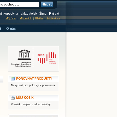
knihkupectví a nakladatelství Šimon Ryšavý.
Můj účet
Můj košík
Platba
Přihlásit se
t
O nás
POROVNAT PRODUKTY
Nevybrali jste položky k porovnání.
MŮJ KOŠÍK
V košíku nejsou žádné položky.