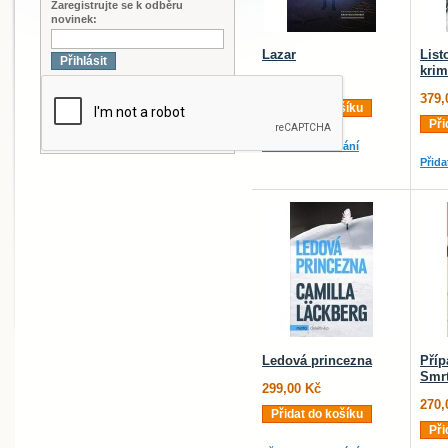
Zaregistrujte se k odběru
novinek:
Lazar
List
Přihlásit
krim
249,00 Kč
379,
Přidat do košíku
Při
Přidat do srovnání
Přida
Ledová princezna
Příp
Smrt
299,00 Kč
270,
Přidat do košíku
Při