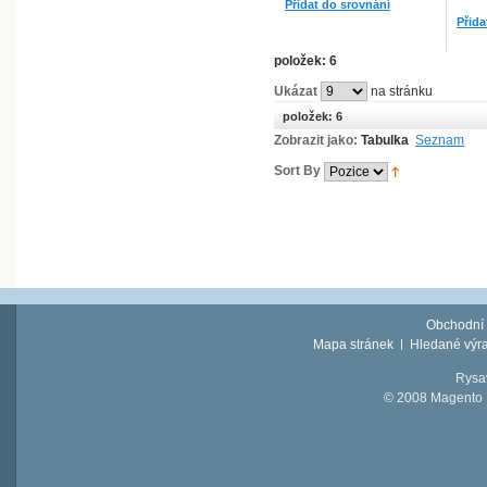
Přidat do srovnání
Přida
položek: 6
Ukázat
na stránku
položek: 6
Zobrazit jako:
Tabulka
Seznam
Sort By
Obchodní
Mapa stránek
Hledané výr
Rysav
© 2008 Magento D