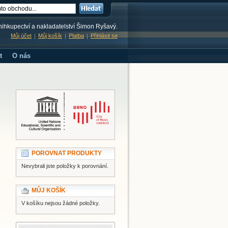
knihkupectví a nakladatelství Šimon Ryšavý.
Můj účet
Můj košík
Platba
Přihlásit se
t
O nás
POROVNAT PRODUKTY
Nevybrali jste položky k porovnání.
MŮJ KOŠÍK
V košíku nejsou žádné položky.