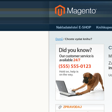
Nakladatelství E-SHOP
Knihkupe
Domů
/
Chcete vydat knihu?
C
M
Z
i
Ud
ZPRAVODAJ