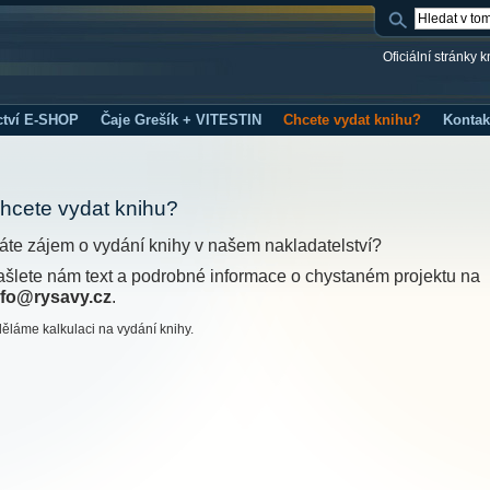
Oficiální stránky 
ctví E-SHOP
Čaje Grešík + VITESTIN
Chcete vydat knihu?
Kontak
hcete vydat knihu?
áte zájem o vydání knihy v našem nakladatelství?
ašlete nám text a podrobné informace o chystaném projektu na
nfo@rysavy.cz
.
ěláme kalkulaci na vydání knihy.