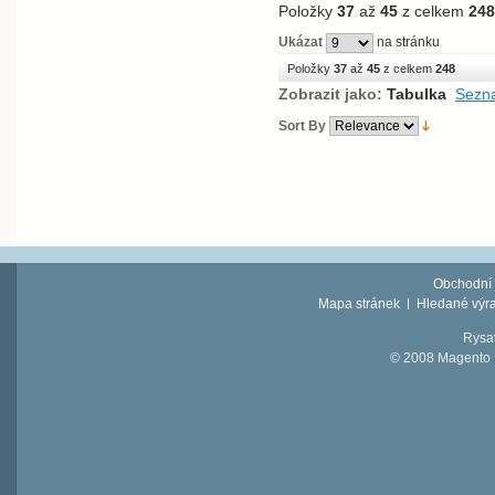
Položky
37
až
45
z celkem
248
Ukázat
na stránku
Položky
37
až
45
z celkem
248
Zobrazit jako:
Tabulka
Sezn
Sort By
Obchodní
Mapa stránek
Hledané výr
Rysav
© 2008 Magento D