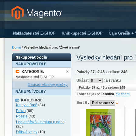
Nakladatelství E-SHOP
Knihkupectví E-SHOP
Čaje Grešík +
Domů
/
Výsledky hledání pro: 'Život a smrt'
Výsledky hledání pro '
NAKUPOVAT DLE
KATEGORIE:
Položky
37
až
45
z celkem
248
Nakladatelství E-SHOP
Ukázat
na stránku
Odstranit všechny položky.
Položky
37
až
45
z celkem
248
NÁKUPNÍ VOLBY
Zobrazit jako:
Tabulka
Seznam
KATEGORIE
Sort By
Knihy o Brně
(34)
Próza
(69)
Poezie
(43)
Legionářská literatura a odboj
(25)
Dětské knihy
(19)