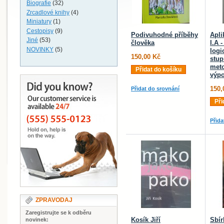
Biografie
(32)
Zrcadlové knihy
(4)
Miniatury
(1)
Cestopisy
(9)
Podivuhodné příběhy
Apl
Jiné
(53)
člověka
I.A 
NOVINKY
(5)
logi
150,00 Kč
stup
meto
Přidat do košíku
výpo
150,
Přidat do srovnání
Při
Přida
ZPRAVODAJ
Zaregistrujte se k odběru
Kosík Jiří
Sbír
novinek: