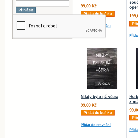
souč
99,00 Kč
oper
Přihlásit
Přidat do košíku
199,
Při
Přidat do srovnání
Přida
Nikdy bylo již včera
Herb
z má
99,00 Kč
99,0
Přidat do košíku
Při
Přidat do srovnání
Přida