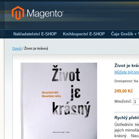
Nakladatelství E-SHOP
Knihkupectví E-SHOP
Čaje Grešík +
Domů
/
Život je krásný
Život je kr
Můžete být prv
Dostupnost: Na 
249,00 Kč
Množství:
Rychlý přeh
Ústředním té
jejich mimořá
krásný. Na