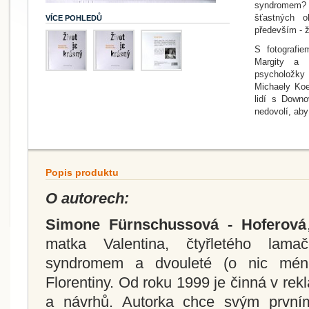
syndromem? 
šťastných o
VÍCE POHLEDŮ
především - 
S fotografi
Margity a 
psycholožky
Michaely Koe
lidí s Down
nedovolí, aby
Popis produktu
O autorech:
Simone Fürnschussová - Hoferová
matka Valentina, čtyřletého la
syndromem a dvouleté (o nic méně
Florentiny. Od roku 1999 je činná v rekl
a návrhů. Autorka chce svým prvním