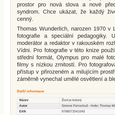
prostor pro nová slova a nové př
syndrom. Chce ukázat, že každý živ
cenný.
Thomas Wunderlich, narozen 1970 v L
fotografie a speciální pedagogiky. 
moderátor a redaktor v rakouském roz
Vídni. Pro fotografie v této knize použi
střední formát, Olympus pro malé fot
filmy s nízkou zrnitostí. Pro fotografo
přístup v přirozeném a milujícím prost
záměrně vynechal umělé osvětlení a bl
Další informace
Název
Život je krásný
Autor
Simone Fürnschuß - Hofer, Thomas W
EAN
9788073541040