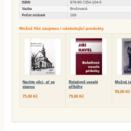
ISBN
978-80-7354-104-0
Vazba
Brožovaná
Počet stránek
169
Možná Vás zaujmou i následující produkty
Nechte věci, ať se
Relativně veselé
Možná j
stanou
příběhy
59,00 Kč
75,00 Kč
79,00 Kč