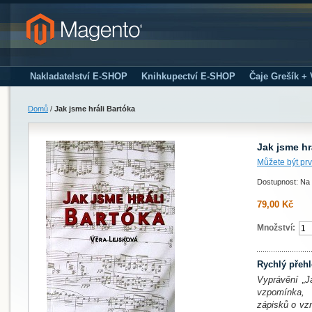
Nakladatelství E-SHOP
Knihkupectví E-SHOP
Čaje Grešík +
Domů
/
Jak jsme hráli Bartóka
Jak jsme hr
Můžete být prv
Dostupnost: Na 
79,00 Kč
Množství:
Rychlý přeh
Vyprávění „J
vzpomínka, 
zápisků o vz