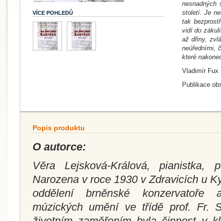
nesnadných s
století. Je n
VÍCE POHLEDŮ
tak bezprost
vidí do zákul
až dřiny, zvl
neúředními, 
které nakonec
Vladimír Fux
Publikace obs
Popis produktu
O autorce:
Věra Lejsková-Králová, pianistka, p
Narozena v roce 1930 v Zdravicích u Ky
oddělení brněnské konzervatoře
múzických umění ve třídě prof. Fr. S
životním zaměřením byla činnost v k