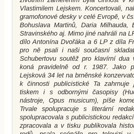
Vlastimilem Lejskem. Koncertovali, na
gramofonové desky v celé Evropě, v čs.
Bohuslava Martinů, Daria Milhauda, B
Stravinského aj. Mimo jiné nahráli na L
dílo Antonína Dvořáka a 6 LP z díla F
pro ně psali i naši současní skladat
Schubertovu soutěž pro klavírní dua 
koná pravidelně od r. 1987. Jako 
Lejsková 34 let na brněnské konzervatoř
k činnosti publicistické Ta zahrnuje
tiskem i s odbornými časopisy (Hu
nástroje, Opus musicum), píše komen
Trvale spolupracuje s literární reda
spolupracovala s publicistickou redak
zpracovala a v tisku publikovala hist
rodů, psala scénáře pro televizi 