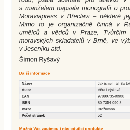
s manželem napsala monografii o prof
Moraviapress v Břeclavi – některé je
Mimo to je organizačně činná v R
umělců a vědců v Praze, Tvůrčím 
moravských skladatelů v Brně, ve vý
v Jeseníku atd.
Šimon Ryšavý
Další informace
Název
Jak jsme hráli Bartó
Autor
Věra Lejsková
EAN
9788073540906
ISBN
80-7354-090-8
Vazba
Brožovaná
Počet stránek
52
Možná Vás zaujmou i následující produkty