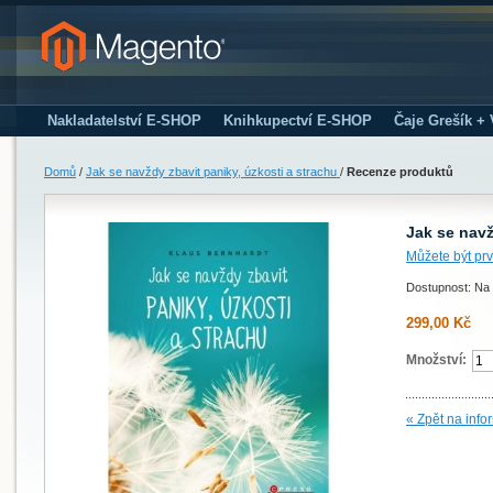
Nakladatelství E-SHOP
Knihkupectví E-SHOP
Čaje Grešík +
Domů
/
Jak se navždy zbavit paniky, úzkosti a strachu
/
Recenze produktů
Jak se navž
Můžete být prv
Dostupnost: Na 
299,00 Kč
Množství:
« Zpět na info