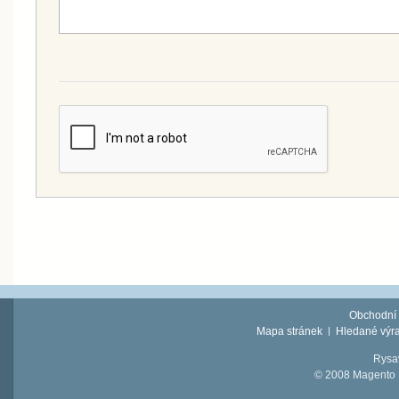
Obchodní
Mapa stránek
Hledané výr
Rysav
© 2008 Magento D