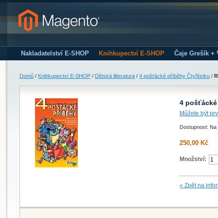
Nakladatelství E-SHOP
Knihkupectví E-SHOP
Čaje Grešík +
Domů
/
Knihkupectví E-SHOP
/
Dětská lliteratura
/
4 pošťácké příběhy Čtyřlístku
/
R
4 pošťácké 
Můžete být prv
Dostupnost: Na 
250,00 Kč
Množství:
« Zpět na info