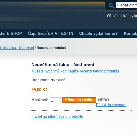
Oficiální stránky 
ctví E-SHOP
Čaje Grešík + VITESTIN
Chcete vydat knihu?
Kontak
telná fakta - část první
/
Recenze produktů
Neuvěřitelná fakta - část první
Můžete být první, kdo napíše recenzi tohoto produktu
Dostupnost: Na skladě.
99,00 Kč
Množství:
Přidat do košíku
NEBO
Přidat do srovnání
« Zpět na informace o produktu