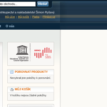
knihkupectví a nakladatelství Šimon Ryšavý.
Můj účet
Můj košík
Platba
Přihlásit se
t
O nás
POROVNAT PRODUKTY
Nevybrali jste položky k porovnání.
MŮJ KOŠÍK
V košíku nejsou žádné položky.