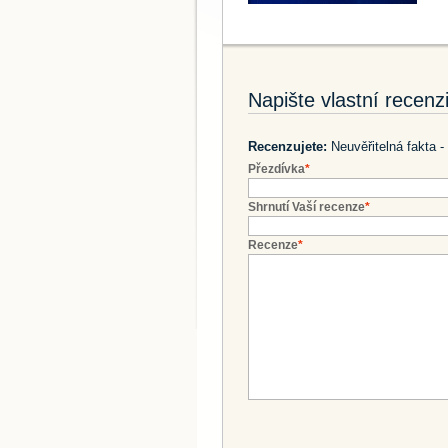
Napište vlastní recenz
Recenzujete:
Neuvěřitelná fakta -
Přezdívka
*
Shrnutí Vaší recenze
*
Recenze
*