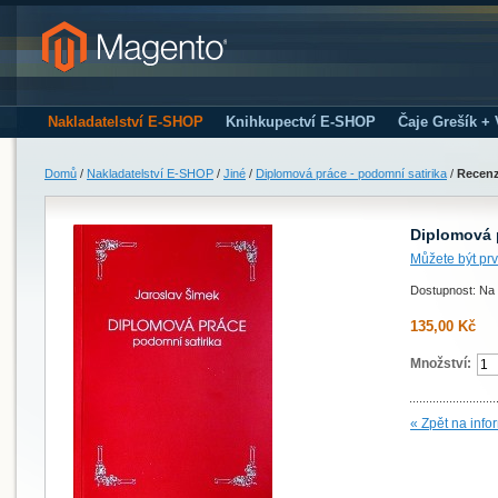
Nakladatelství E-SHOP
Knihkupectví E-SHOP
Čaje Grešík +
Domů
/
Nakladatelství E-SHOP
/
Jiné
/
Diplomová práce - podomní satirika
/
Recenz
Diplomová p
Můžete být prv
Dostupnost: Na 
135,00 Kč
Množství:
« Zpět na info