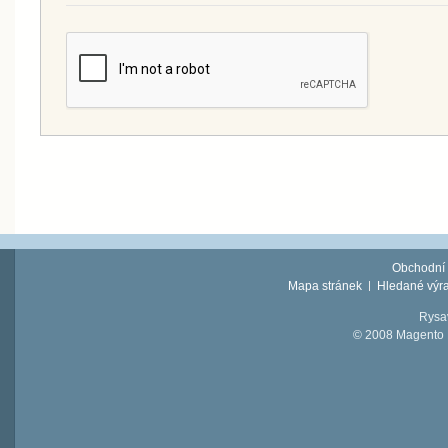
Obchodní
Mapa stránek
Hledané výr
Rysav
© 2008 Magento D