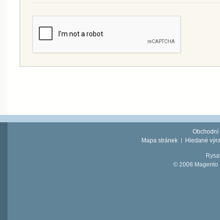
Obchodní
Mapa stránek
Hledané výr
Rysav
© 2008 Magento D