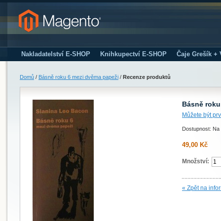
Nakladatelství E-SHOP
Knihkupectví E-SHOP
Čaje Grešík +
Domů
/
Básně roku 6 mezi dvěma papeži
/
Recenze produktů
Básně roku
Můžete být prv
Dostupnost: Na 
49,00 Kč
Množství:
« Zpět na info