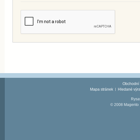
Obchodní
Mapa stránek
Hledané výr
Rysav
© 2008 Magento D