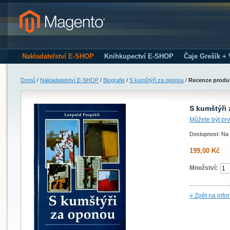
Nakladatelství E-SHOP
Knihkupectví E-SHOP
Čaje Grešík +
Domů
/
Nakladatelství E-SHOP
/
Biografie
/
S kumštýři za oponou
/
Recenze produ
S kumštýři
Můžete být prv
Dostupnost: Na 
199,00 Kč
Množství:
« Zpět na info