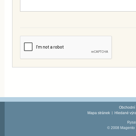
Obchodní
Mapa stránek
Hledané výr
Rysav
© 2008 Magento D