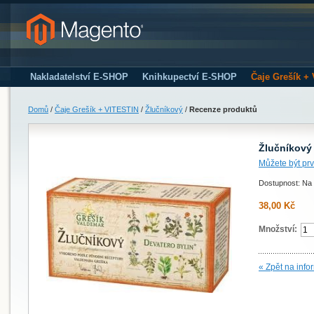
Nakladatelství E-SHOP
Knihkupectví E-SHOP
Čaje Grešík +
Domů
/
Čaje Grešík + VITESTIN
/
Žlučníkový
/
Recenze produktů
Žlučníkový
Můžete být prv
Dostupnost: Na 
38,00 Kč
Množství:
« Zpět na info