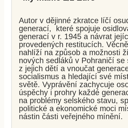
Autor v dějinné zkratce líčí osu
generací,
které spojuje osidlov
generací v r. 1945 a návrat jej
provedených restitucích. Věcn
nahlíží na způsob a možnosti ž
nových sedláků v Pohraničí se 
z jejich dětí a vnoučat generac
socialismus a hledající své mís
světě. Vyprávění zachycuje oso
úspěchy i prohry každé genera
na problémy selského stavu, sp
politické a ekonomické moci mí
nástin části veřejného mínění.