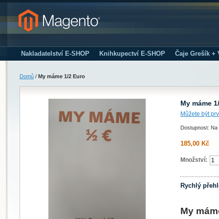
Nakladatelství E-SHOP
Knihkupectví E-SHOP
Čaje Grešík +
Domů
/
My máme 1/2 Euro
My máme 1/
Můžete být prv
Dostupnost: Na 
185,00 Kč
Množství:
Rychlý přeh
My máme