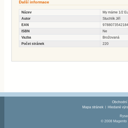
Další informace
Název
My máme 1/2 E
Autor
Stuchlík Jiří
EAN
978807354218
ISBN
Ne
Vazba
Brožovaná
Počet stránek
220
Obchodní
Mapa stránek
Hledané výr
Rysav
© 2008 Magento D