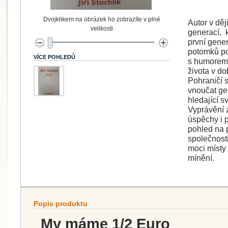
Dvojklikem na obrázek ho zobrazíte v plné
Autor v děj
velikosti
generací,
první gener
potomků po
VÍCE POHLEDŮ
s humorem 
života v d
Pohraničí s
vnoučat ge
hledající s
Vyprávění 
úspěchy i 
pohled na 
společnosti
moci místy 
mínění.
Popis produktu
My máme 1/2 Euro