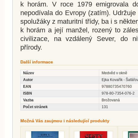
k horám. V roce 1979 emigrovala d
nepodívala do Evropy (zatím). Udržuje 
spolužáky z maturitní třídy, ba i s někte
k horám a její manžel, rozený to záles
civilizace, na vzdálený Sever, do n
přírody.
Další informace
Název
Medvěd v okně
Autor
Ejka Kovařík - Šafářo
EAN
97880735470760
ISBN
978-80-7354-076-2
Vazba
Brožovaná
Počet stránek
131
Možná Vás zaujmou i následující produkty