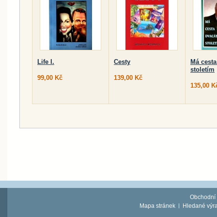
Life I.
Cesty
Má cest
stoletím
99,00 Kč
139,00 Kč
135,00 K
Obchodní
Mapa stránek
Hledané výr