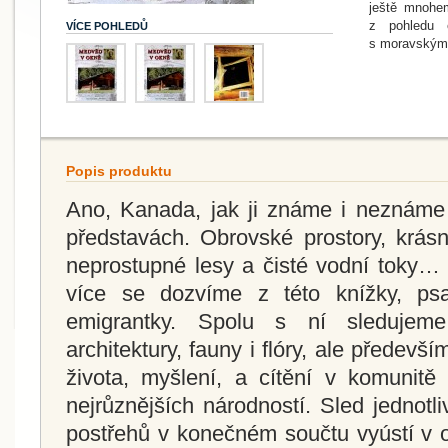
ještě mnohe
z pohledu e
VÍCE POHLEDŮ
s moravským
Popis produktu
Ano, Kanada, jak ji známe i neznáme 
představách. Obrovské prostory, krásn
neprostupné lesy a čisté vodní toky…
více se dozvíme z této knížky, ps
emigrantky. Spolu s ní sledujeme 
architektury, fauny i flóry, ale přede
života, myšlení, a cítění v komunitě
nejrůznějších národností. Sled jednotl
postřehů v konečném součtu vyústí v o