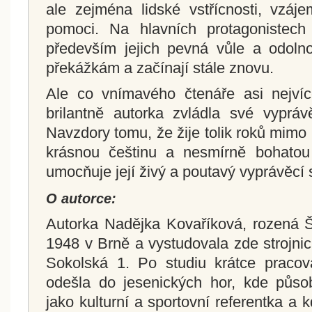
ale zejména lidské vstřícnosti, vzáje
pomoci. Na hlavních protagonistech
především jejich pevná vůle a odolno
překážkám a začínají stále znovu.
Ale co vnímavého čtenáře asi nejvíc
brilantně autorka zvládla své vypráv
Navzdory tomu, že žije tolik roků mimo
krásnou češtinu a nesmírně bohatou 
umocňuje její živý a poutavý vyprávěcí s
O autorce:
Autorka Nadějka Kovaříková, rozená Š
1948 v Brně a vystudovala zde strojn
Sokolská 1. Po studiu krátce pracov
odešla do jesenických hor, kde půso
jako kulturní a sportovní referentka a kd