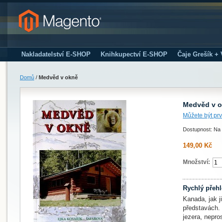
Nakladatelství E-SHOP
Knihkupectví E-SHOP
Čaje Grešík +
Domů
/
Medvěd v okně
Medvěd v 
Můžete být prv
Dostupnost: Na 
149,00 Kč
Množství:
Rychlý přeh
Kanada, jak j
představách.
jezera, nepro