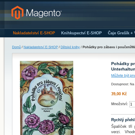
Nakladatelství E-SHOP
Knihkupectví E-SHOP
Čaje Grešík +
Domů
/
Nakladatelství E-SHOP
/
Dětské knihy
/
Pohádky pro zábavu i poučení/M
Pohádky pr
Unterhaltu
Můžete být prv
Dostupnost: Na 
39,00 Kč
Množství:
Rychlý přeh
Špalíček tří
verzi. Vhod