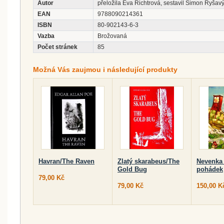
Autor
přeložila Eva Richtrová, sestavil Šimon Ryšavý
EAN
9788090214361
ISBN
80-902143-6-3
Vazba
Brožovaná
Počet stránek
85
Možná Vás zaujmou i následující produkty
Havran/The Raven
Zlatý skarabeus/The
Nevenka
Gold Bug
pohádek
79,00 Kč
79,00 Kč
150,00 K