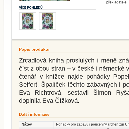
překladatele.
VÍCE POHLEDŮ
Popis produktu
Zrcadlová kniha proslulých i méně zn
číst z obou stran – v české i německé v
čtenář v knížce najde pohádky Popel
Seifert. Špalíček těchto zábavných i p
Eva Richtrová, sestavil Šimon Ryš
doplnila Eva Čížková.
Další informace
Název
Pohádky pro zábavu i poučení/Märchen zur Un