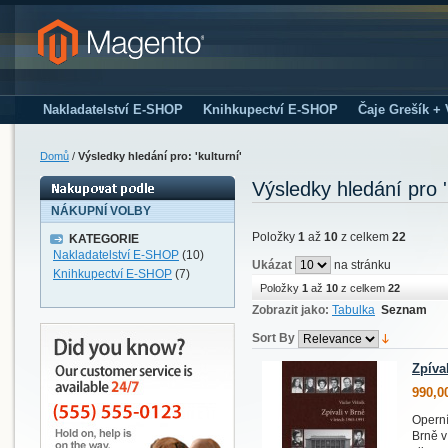
Nakladatelství E-SHOP
Knihkupectví E-SHOP
Čaje Grešík +
Domů
/
Výsledky hledání pro: 'kulturní'
Výsledky hledání pro '
NÁKUPNÍ VOLBY
Položky
1
až
10
z celkem
22
KATEGORIE
Nakladatelství E-SHOP
(10)
Ukázat
na stránku
Knihkupectví E-SHOP
(7)
Položky
1
až
10
z celkem
22
Zobrazit jako:
Tabulka
Seznam
Sort By
Zpíva
990,0
Operní
Brně v