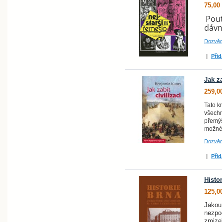
75,00
Pout
dávn
Dozvěd
|
Přid
Jak za
259,0
Tato k
všechny
přemýš
možné
Dozvěd
|
Přid
Histo
125,0
Jakou
nezpo
zmize