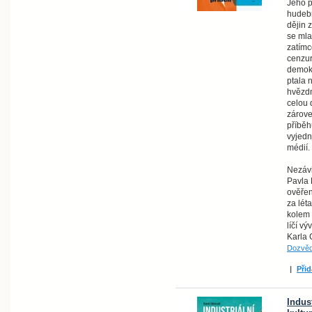
Jeho p
hudebn
dějin 
se mla
zatímc
cenzur
demokr
ptala 
hvězdn
celou 
zárove
příběh
vyjedn
médií.
Nezávi
Pavla 
ověřen
za lét
kolem 
líčí v
Karla G
Dozvěd
|
Přid
Indus