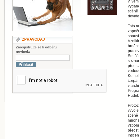
vlivem
vydané
scéně 
devate
Tato n
započa
spoust
ZPRAVODAJ
Vzniklo
brněns
Zaregistrujte se k odběru
pracovn
novinek:
Součás
seznam
Přihlásit
předst
vedouc
Komple
čerpán
v arch
Progra
Hudebn
Protož
vývoje
scéně 
mnoha 
vzpomí
předst
insce