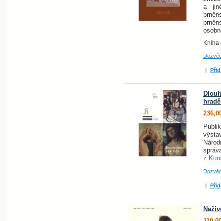
a jin
brněn
brně
osobno
Kniha 
Dozvěd
|
Přid
Dlouh
hradě
236,0
Publ
výstav
Náro
správ
z Kun
Dozvěd
|
Přid
Naživ
110,0