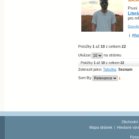
První
Liter
pro ml
Dozvěd
|
Přid
Položky
1
až
10
z celkem
22
Ukázat
na stránku
Položky
1
až
10
z celkem
22
Zobrazit jako:
Tabulka
Seznam
Sort By
Obchodní
Mapa stránek
Hledané výr
Rysav