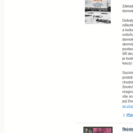
Základ
demokr
Debaty
několi
a kult
ovlivňu
demokr
skvrná
postav
šíří d
je bud
kauzy 
Sociol
problé
chudo
životn
reagov
vše so
její ži
se více
|
Přid
Nejst