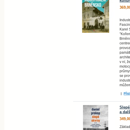
kultu
369,0
Indust
Fascin
Karel 
"Kořen
Brněns
centre
provoz
památk
archit
v ní, 
motocy
průmys
se pro
indust
může
|
Přid
Slepé
a dal
349,0
Základ