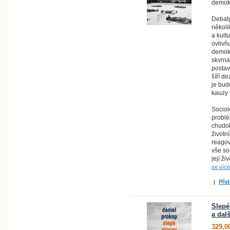
demokr
Debaty
několi
a kult
ovlivňu
demokr
skvrná
postav
šíří d
je bud
kauzy 
Sociol
problé
chudo
životn
reagov
vše so
její ži
se více
|
Přid
Slepé
a dal
329,0