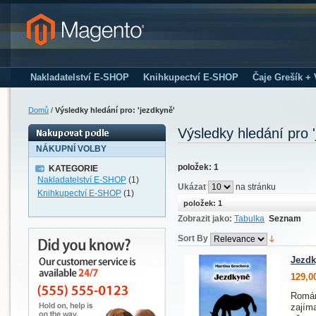
Nakladatelství E-SHOP
Knihkupectví E-SHOP
Čaje Grešík +
Domů
/
Výsledky hledání pro: 'jezdkyně'
Výsledky hledání pro 
NÁKUPNÍ VOLBY
položek: 1
KATEGORIE
Nakladatelství E-SHOP
(1)
Ukázat
na stránku
Knihkupectví E-SHOP
(1)
položek: 1
Zobrazit jako:
Tabulka
Seznam
Sort By
Jezd
129,0
Román
zajíma