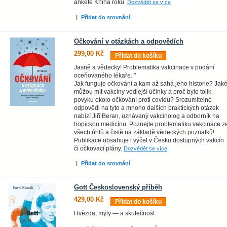
anketě Kniha roku.
Dozvědět se více
|
Přidat do srovnání
Očkování v otázkách a odpovědích
299,00 Kč
Přidat do košíku
Jasně a vědecky! Problematika vakcinace v podání
oceňovaného lékaře. "
Jak funguje očkování a kam až sahá jeho historie? Jak
můžou mít vakcíny vedlejší účinky a proč bylo tolik
povyku okolo očkování proti covidu? Srozumitelné
odpovědi na tyto a mnoho dalších praktických otázek
nabízí Jiří Beran, uznávaný vakcinolog a odborník na
tropickou medicínu. Poznejte problematiku vakcinace z
všech úhlů a čistě na základě vědeckých poznatků!
Publikace obsahuje i výčet v Česku dostupných vakcín
či očkovací plány.
Dozvědět se více
|
Přidat do srovnání
Gott Československý příběh
429,00 Kč
Přidat do košíku
Hvězda, mýty — a skutečnost.