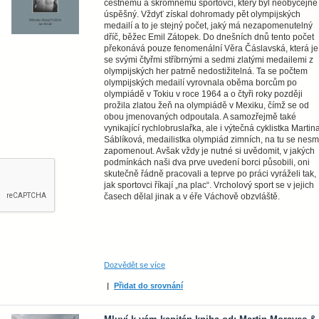
čestnému a skromnému sportovci, který byl neobyčejně
úspěšný. Vždyť získal dohromady pět olympijských
medailí a to je stejný počet, jaký má nezapomenutelný
dříč, běžec Emil Zátopek. Do dnešních dnů tento počet
překonává pouze fenomenální Věra Čáslavská, která je
se svými čtyřmi stříbrnými a sedmi zlatými medailemi z
olympijských her patrně nedostižitelná. Ta se počtem
olympijských medailí vyrovnala oběma borcům po
olympiádě v Tokiu v roce 1964 a o čtyři roky později
prožila zlatou žeň na olympiádě v Mexiku, čímž se od
obou jmenovaných odpoutala. A samozřejmě také
vynikající rychlobruslařka, ale i výtečná cyklistka Martin
Sáblíková, medailistka olympiád zimních, na tu se nesm
zapomenout. Avšak vždy je nutné si uvědomit, v jakých
podmínkách naši dva prve uvedení borci působili, oni
skutečně řádně pracovali a teprve po práci vyráželi tak,
jak sportovci říkají „na plac“. Vrcholový sport se v jejich
časech dělal jinak a v éře Váchově obzvláště.
Dozvědět se více
|
Přidat do srovnání