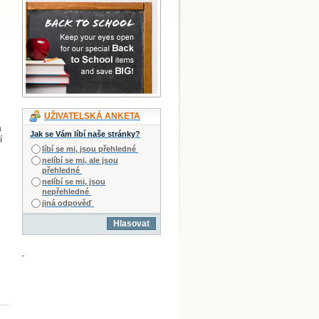
UŽIVATELSKÁ ANKETA
a
Jak se Vám líbí naše stránky?
í
líbí se mi, jsou přehledné
nelíbí se mi, ale jsou
přehledné
nelíbí se mi, jsou
nepřehledné
jiná odpověď
Hlasovat