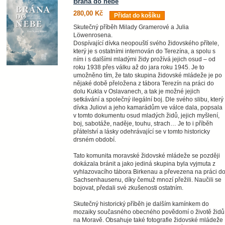
Brána do nebe
280,00 Kč
Přidat do košíku
Skutečný příběh Milady Gramerové a Julia
Löwenrosena.
Dospívající dívka neopouští svého židovského přítele,
který je s ostatními internován do Terezína, a spolu s
ním i s dalšími mladými židy prožívá jejich osud – od
roku 1938 přes válku až do jara roku 1945. Je to
umožněno tím, že tato skupina židovské mládeže je po
nějaké době přeložena z tábora Terezín na práci do
dolu Kukla v Oslavanech, a tak je možné jejich
setkávání a společný ilegální boj. Dle svého slibu, který
dívka Juliovi a jeho kamarádům ve válce dala, popsala
v tomto dokumentu osud mladých židů, jejich myšlení,
boj, sabotáže, naděje, touhu, strach… Je to i příběh
přátelství a lásky odehrávající se v tomto historicky
drsném období.
Tato komunita moravské židovské mládeže se později
dokázala bránit a jako jediná skupina byla vyjmuta z
vyhlazovacího tábora Birkenau a převezena na práci d
Sachsenhausenu, díky čemuž mnozí přežili. Naučili se
bojovat, předali své zkušenosti ostatním.
Skutečný historický příběh je dalším kamínkem do
mozaiky současného obecného povědomí o životě židů
na Moravě. Obsahuje také fotografie židovské mládeže