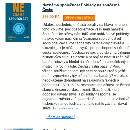
Neznámá společnost Pohledy na současné
Česko
299,00 Kč
Přidat do košíku
Události posledních měsíců obrátily na hlavu mnohé z
toho, co víme, pocit dezorientace však není namístě.
Společenské otřesy nám totiž také nabízí nové pohledy
na svět kolem nás. Kniha Neznámá společnost od
sociologa Pavla Pospěcha tyto perspektivy otevírá a
ukazuje, jak je můžeme využít pro pochopení současné
české společnosti. Vychází ze sociologických průzkumů
historických studií i filozofie a nebojí se klást si zdánlivě
banální otázky a hledat na ně odpovědi na nečekaných
místech. Proč má tolik Čechů vlastní bazén? Proč
všichni toužíme po tom, být sami sebou? Proč si ještě
pořád vyprávíme vtipy o frontách na banány? A proč se
nedokážeme dohodnout na základních faktech o
pandemii COVID-19? V Neznámé společnosti se čtenář
stane cizincem ve vlastní zemi. Skutečnosti, které
doposud dávaly smysl a působily nesporně, se
najednou začnou zdát podezřelé — a naopak, zdánlivé
historické nahodilosti a anomálie náhle začínají dávat
smysl.
Dozvědět se více
|
Přidat do srovnání