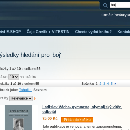
Oficiální stránky 
ctví E-SHOP
Čaje Grešík + VITESTIN
Chcete vydat knihu?
Kontak
ýsledky hledání pro 'boj'
ložky
1
až
10
z celkem
55
ázat
na stránku
oložky
1
až
10
z celkem
55
Stránka:
1
2
3
4
5
brazit jako:
Tabulka
Seznam
rt By
Ladislav Vácha- gymnasta, olympijský vítěz,
odbojář
75,00 Kč
Přidat do košíku
Tato publikace je věnována téměř zapomenutému,