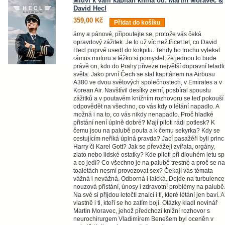
Mluví k vám kapitán kniha od: Martin Moravec &
David Hecl
359,00 Kč
Přidat do košíku
ámy a pánové, připoutejte se, protože vás čeká
opravdový zážitek. Je to už víc než třicet let, co David
Hecl poprvé usedl do kokpitu. Tehdy ho trochu vylekal
rámus motoru a těžko si pomyslel, že jednou to bude
právě on, kdo do Prahy přiveze největší dopravní letadl
světa. Jako první Čech se stal kapitánem na Airbusu
A380 ve dvou světových společnostech, v Emirates a v
Korean Air. Navštívil desítky zemí, posbíral spoustu
zážitků a v poutavém knižním rozhovoru se teď pokouší
odpovědět na všechno, co vás kdy o létání napadlo. A
možná i na to, co vás nikdy nenapadlo. Proč hladké
přistání není úplně dobré? Mají piloti rádi potlesk? K
čemu jsou na palubě pouta a k čemu sekyrka? Kdy se
cestujícím neříká úplná pravda? Jací pasažéři byli princ
Harry či Karel Gott? Jak se převážejí zvířata, orgány,
zlato nebo lidské ostatky? Kde piloti při dlouhém letu sp
a co jedí? Co všechno je na palubě trestné a proč se na
toaletách nesmí provozovat sex? Čekají vás témata
vážná i nevážná. Odborná i laická. Dojde na turbulence
nouzová přistání, únosy i zdravotní problémy na palubě
Na své si přijdou letečtí znalci i ti, které létání jen baví. A
vlastně i ti, kteří se ho zatím bojí. Otázky kladl novinář
Martin Moravec, jehož předchozí knižní rozhovor s
neurochirurgem Vladimírem Benešem byl oceněn v