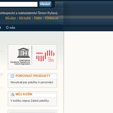
knihkupectví a nakladatelství Šimon Ryšavý.
Můj účet
Můj košík
Platba
Přihlásit se
t
O nás
POROVNAT PRODUKTY
Nevybrali jste položky k porovnání.
MŮJ KOŠÍK
V košíku nejsou žádné položky.