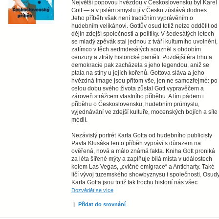
Největší popovou hvězdou v Československu byl Karel
Gott — a v jistém smyslu jí v Česku zůstává dodnes.
Jeho příběh však není tradičním vyprávěním o
hudebním velikánovi. Gottův osud totiž nelze oddělit od
dějin zdejší společnosti a politiky. V šedesátých letech
se mladý zpěvák stal jednou z tváří kulturního uvolnění,
zatímco v těch sedmdesátých souzněl s obdobím
cenzury a ztráty historické paměti. Pozdější éra trhu a
demokracie pak zacházela s jeho legendou, aniž se
ptala na stíny u jejích kořenů. Gottova sláva a jeho
hvězdná image jsou přitom vše, jen ne samozřejmé: po
celou dobu svého života zůstal Gott vypravěčem a
zároveň strážcem vlastního příběhu. A tím pádem i
příběhu o Československu, hudebním průmyslu,
vyjednávání ve zdejší kultuře, mocenských bojích a síle
médií.
Nezávislý portrét Karla Gotta od hudebního publicisty
Pavla Klusáka tento příběh vypráví s důrazem na
ověřená, nová a málo známá fakta. Kniha Gott proniká
za léta šířené mýty a zaplňuje bílá místa v událostech
kolem Las Vegas, „cvičné emigrace“ a Anticharty. Také
líčí vývoj tuzemského showbyznysu i společnosti. Osud
Karla Gotta jsou totiž tak trochu historií nás všec
Dozvědět se více
|
Přidat do srovnání