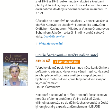
z let 1942 a 1943, velké množství dopisů s kresbami i
plánky dolu Kukla, dopisnice z koncentračních táborů a
další dobové doklady uchované v domácím archivu již
77 let.
Část děje se odehrává na Valašsku, v oblasti Velkých a
Malých Karlovic, se statečnými pomocníky partyzánů
Oldřichem Kyslingerem, Miladou a Vlastou Gramerovou
Bohumilem Jakešem a dalšími hrdiny druhé světové
války.
Dozvědět se více
|
Přidat do srovnání
Libuše Šafránková - Herečka našich srdcí
349,00 Kč
Přidat do košíku
"Uspokojuje mě pocit, když za mnou něco konkrétního 
pořádného zůstává. Herectví se věnuji naplno. Na svět
je toho přece tolik, co nás vysiluje a rozptyluje, aniž
bychom to mohli ovlivnit - proč tedy neovlivnit alespoň
to, co můžeme?"
Libuše Šafránková
Kolegové a kolegyně o ní říkají: nejlepší česká filmová
herečka přelomu druhého a třetího tisíciletí. Zcela
výjimečná, protože se do dějin československé a české
kinematografie zapsala zlatým písmem - LIBUŠE