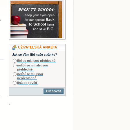
s
UŽIVATELSKÁ ANKETA
Jak se Vám líbí naše stránky?
líbí se mi, jsou přehledné
nelíbí se mi, ale jsou
přehledné
nelíbí se mi, jsou
nepřehledné
jiná odpověď
Hlasovat
,