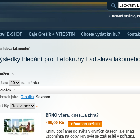
Oficiální stránky 
ctví E-SHOP
Čaje Grešík + VITESTIN
Chcete vydat knihu?
Kontak
adislava lakomého'
ýsledky hledání pro 'Letokruhy Ladislava lakomého
ložek: 3
ázat
na stránku
oložek: 3
brazit jako:
Tabulka
Seznam
rt By
BRNO včera. dnes...a zítra?
499,00 Kč
Přidat do košíku
Knihu posíláme do světa v divných časech, ale snad
vzpomínka na doby, kdy svět se zdál ještě v pořádku,