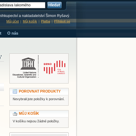
knihkupectví a nakladatelství Šimon Ryšavý.
Můj účet
Můj košík
Platba
Přihlásit se
t
O nás
'
POROVNAT PRODUKTY
Nevybrali jste položky k porovnání.
MŮJ KOŠÍK
V košíku nejsou žádné položky.