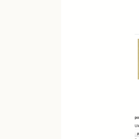
po
Uk
p