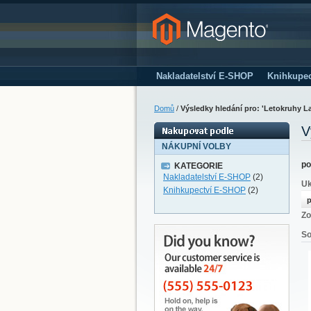
Nakladatelství E-SHOP
Knihkupe
Domů
/
Výsledky hledání pro: 'Letokruhy L
V
NÁKUPNÍ VOLBY
po
KATEGORIE
Nakladatelství E-SHOP
(2)
Uk
Knihkupectví E-SHOP
(2)
p
Zo
So