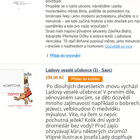
povzbudí…
Projděte se s námi ulicemi, náměstími i parky
moravského města Brna, potěšte se pohledem na
brněnské řeky i jeho moderní architekturu, přečtěte si o
minulosti – ale kde začíná historie a kde dnešek pro ná
pamětníky a kde pro naše vnoučata?
Snad nám napoví půvabné akvarely Zdeňka Bláhy,
fotografie Přemysla Dížky a autora textů, Ladislava
Vencálka. Tři staří Brňané popisují město, jeho minulost
i dnešek s nadhledem a humorem.
Dozvědět se více
|
Přidat do srovnání
Ladovy veselé učebnice (1) - Savci
199,00 Kč
Přidat do košíku
Po dlouhých desetiletích znovu vychází
Ladovy veselé učebnice! V prvním díle,
věnovaném savcům, se děti dozvědí
mnoho zajímavostí například o bobrech
jezevci, velbloudovi či medvídku
mývalovi. Víte, na čem si nejvíc
pochutná ježek? Kolik dní vydrží
dromedár bez vody? Proč zajíci
ohryzávají kůru některých stromů?
Vtipné ilustrace Josefa Lady doplňuje