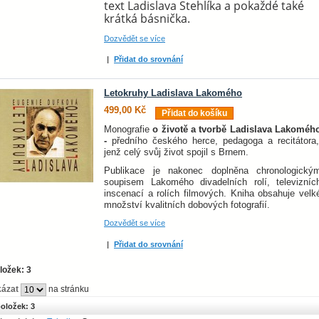
text Ladislava Stehlíka a pokaždé také
krátká básnička.
Dozvědět se více
|
Přidat do srovnání
Letokruhy Ladislava Lakomého
499,00 Kč
Přidat do košíku
Monografie
o životě a tvorbě Ladislava Lakoméh
-
předního českého herce, pedagoga a recitátora,
jenž celý svůj život spojil s Brnem.
Publikace je nakonec doplněna chronologický
soupisem Lakomého divadelních rolí, televizníc
inscenací a rolích filmových. Kniha obsahuje velk
množství kvalitních dobových fotografií.
Dozvědět se více
|
Přidat do srovnání
ložek: 3
ázat
na stránku
oložek: 3