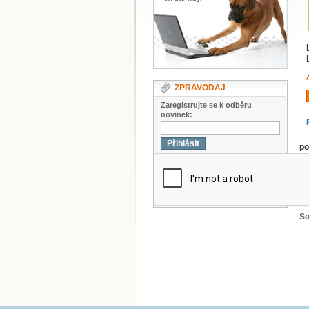
ZPRAVODAJ
Zaregistrujte se k odběru
novinek:
Přihlásit
po
Uk
p
Zo
So