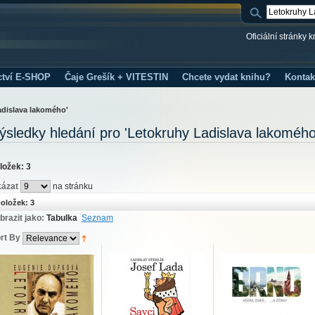
Oficiální stránky 
ctví E-SHOP
Čaje Grešík + VITESTIN
Chcete vydat knihu?
Kontak
adislava lakomého'
ýsledky hledání pro 'Letokruhy Ladislava lakomého
ložek: 3
ázat
na stránku
oložek: 3
brazit jako:
Tabulka
Seznam
rt By