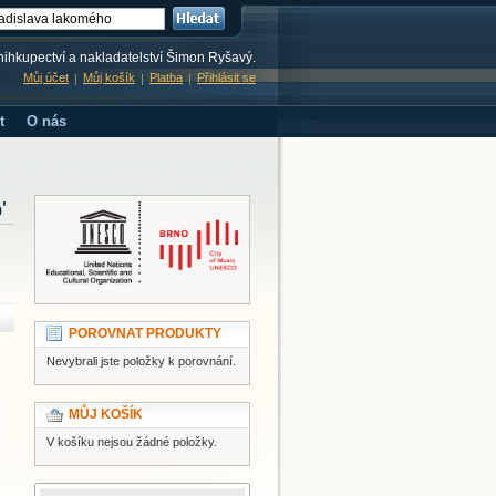
knihkupectví a nakladatelství Šimon Ryšavý.
Můj účet
Můj košík
Platba
Přihlásit se
t
O nás
'
POROVNAT PRODUKTY
Nevybrali jste položky k porovnání.
MŮJ KOŠÍK
V košíku nejsou žádné položky.