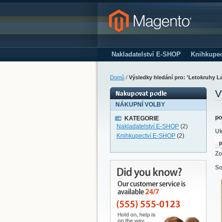
Nakladatelství E-SHOP
Knihkupe
Domů
/
Výsledky hledání pro: 'Letokruhy L
V
NÁKUPNÍ VOLBY
po
KATEGORIE
Nakladatelství E-SHOP
(2)
Uk
Knihkupectví E-SHOP
(2)
p
Zo
So