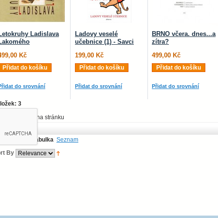
Letokruhy Ladislava
Ladovy veselé
BRNO včera. dnes...a
Lakomého
učebnice (1) - Savci
zítra?
499,00 Kč
199,00 Kč
499,00 Kč
Přidat do košíku
Přidat do košíku
Přidat do košíku
Přidat do srovnání
Přidat do srovnání
Přidat do srovnání
ložek: 3
ázat
na stránku
oložek: 3
brazit jako:
Tabulka
Seznam
rt By