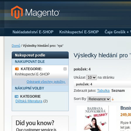
Nakladatelství E-SHOP
Knihkupectví E-SHOP
Čaje Grešík +
Domů
/
Výsledky hledání pro: 'ryz'
Výsledky hledání pro '
NAKUPOVAT DLE
KATEGORIE:
položek: 4
Knihkupectví E-SHOP
Ukázat
na stránku
Odstranit všechny položky.
položek: 4
NÁKUPNÍ VOLBY
Zobrazit jako:
Tabulka
Seznam
KATEGORIE
Sort By
Dětská lliteratura
(2)
Brusi
249,0
Ryze f
let ja