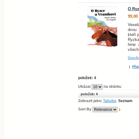
O Ryz
99,00
Veselá
dvou 
kteří 
Ryzka
hrne 
všech
Dozvěd
|
Přid
položek: 4
Ukázat
na stránku
položek: 4
Zobrazit jako:
Tabulka
Seznam
Sort By