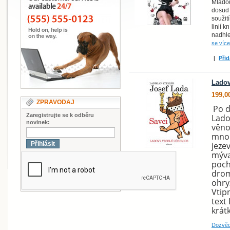
Mladou
dosud 
soužití
linií k
nadhle
se více
|
Přid
Ladov
199,0
ZPRAVODAJ
Po d
Zaregistrujte se k odběru
Lado
novinek:
věno
mnoh
jeze
Přihlásit
mýval
poch
drom
ohry
Vtip
text
krát
Dozvěd