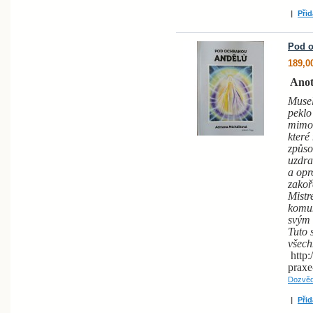
|
Přid
Pod o
189,0
Anot
Musel
peklo
mimoř
které
způso
uzdra
a opr
zakoř
Mistr
komun
svým 
Tuto 
všechn
http
praxe
Dozvěd
|
Přid