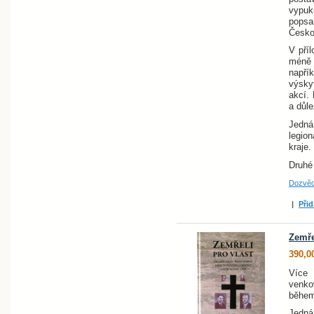
vypuk
popsa
Česko
V pří
méně 
napří
výskyt
akcí. 
a důle
Jedn
legio
kraje.
Druhé
Dozvěd
|
Přid
Zemře
390,0
Více 
venkov
během
Jedná