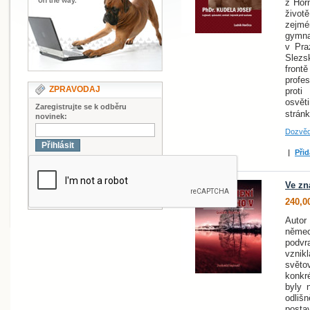
z Hor
život
zejm
gymnaz
v Pra
Slezs
front
profe
ZPRAVODAJ
prot
osvět
Zaregistrujte se k odběru
strán
novinek:
Dozvěd
Přihlásit
|
Přid
Ve zn
240,0
Autor
němec
podvr
vznik
svět
konkré
byly 
odliš
posta