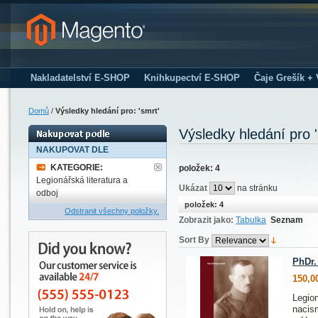
Nakladatelství E-SHOP
Knihkupectví E-SHOP
Čaje Grešík +
Domů
/
Výsledky hledání pro: 'smrt'
Výsledky hledání pro '
NAKUPOVAT DLE
KATEGORIE:
položek: 4
Legionářská literatura a
Ukázat
na stránku
odboj
položek: 4
Odstranit všechny položky.
Zobrazit jako:
Tabulka
Seznam
Sort By
PhDr.
150,0
Legio
nacis