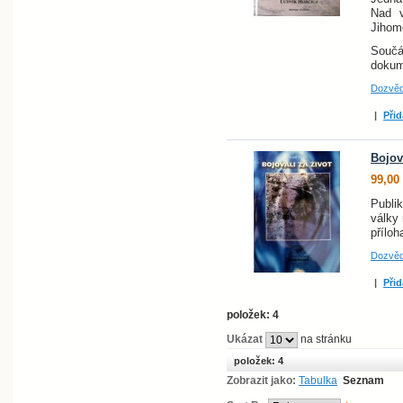
Nad v
Jihom
Součá
dokum
Dozvěd
|
Přid
Bojov
99,00
Publi
války
příloh
Dozvěd
|
Přid
položek: 4
Ukázat
na stránku
položek: 4
Zobrazit jako:
Tabulka
Seznam