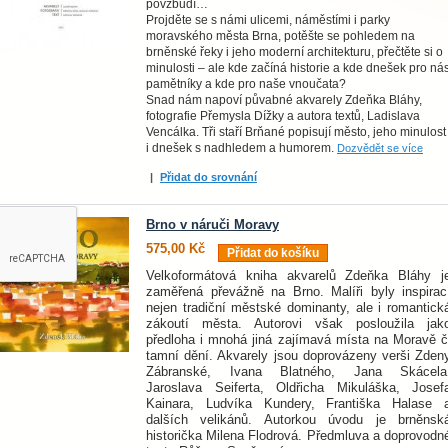
povzbudí…
Projděte se s námi ulicemi, náměstími i parky
moravského města Brna, potěšte se pohledem na
brněnské řeky i jeho moderní architekturu, přečtěte si o
minulosti – ale kde začíná historie a kde dnešek pro ná
pamětníky a kde pro naše vnoučata?
Snad nám napoví půvabné akvarely Zdeňka Bláhy,
fotografie Přemysla Dížky a autora textů, Ladislava
Vencálka. Tři staří Brňané popisují město, jeho minulost
i dnešek s nadhledem a humorem.
Dozvědět se více
|
Přidat do srovnání
Brno v náruči Moravy
575,00 Kč
Přidat do košíku
Velkoformátová kniha akvarelů Zdeňka Bláhy j
zaměřená převážně na Brno. Malíři byly inspirac
nejen tradiční městské dominanty, ale i romantick
zákoutí města. Autorovi však posloužila jak
předloha i mnohá jiná zajímavá místa na Moravě č
tamní dění. Akvarely jsou doprovázeny verši Zden
Zábranské, Ivana Blatného, Jana Skácela
Jaroslava Seiferta, Oldřicha Mikuláška, Josef
Kainara, Ludvíka Kundery, Františka Halase 
dalších velikánů. Autorkou úvodu je brněnsk
historička Milena Flodrová. Předmluva a doprovodn