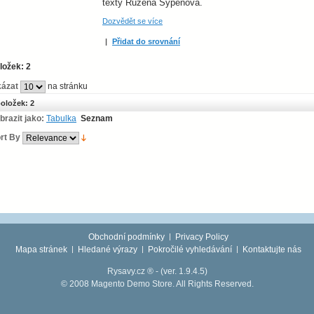
texty Růžena Sypěnová.
Dozvědět se více
|
Přidat do srovnání
ložek: 2
ázat
na stránku
oložek: 2
brazit jako:
Tabulka
Seznam
rt By
Obchodní podmínky
Privacy Policy
Mapa stránek
Hledané výrazy
Pokročilé vyhledávání
Kontaktujte nás
Rysavy.cz ® -
(ver. 1.9.4.5)
© 2008 Magento Demo Store. All Rights Reserved.