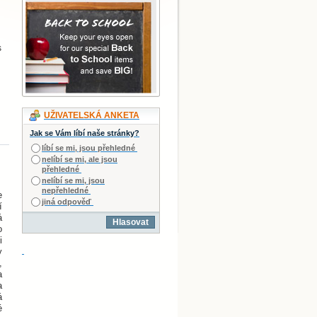
s
UŽIVATELSKÁ ANKETA
Jak se Vám líbí naše stránky?
líbí se mi, jsou přehledné
nelíbí se mi, ale jsou
přehledné
nelíbí se mi, jsou
nepřehledné
e
jiná odpověď
í
á
Hlasovat
o
i
y
,
a
a
á
é