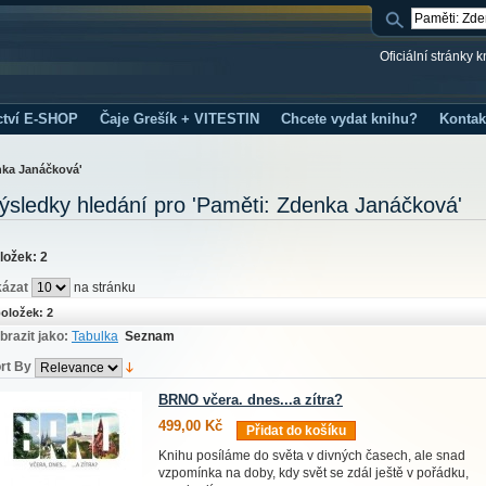
Oficiální stránky 
ctví E-SHOP
Čaje Grešík + VITESTIN
Chcete vydat knihu?
Kontak
nka Janáčková'
ýsledky hledání pro 'Paměti: Zdenka Janáčková'
ložek: 2
ázat
na stránku
oložek: 2
brazit jako:
Tabulka
Seznam
rt By
BRNO včera. dnes...a zítra?
499,00 Kč
Přidat do košíku
Knihu posíláme do světa v divných časech, ale snad
vzpomínka na doby, kdy svět se zdál ještě v pořádku,