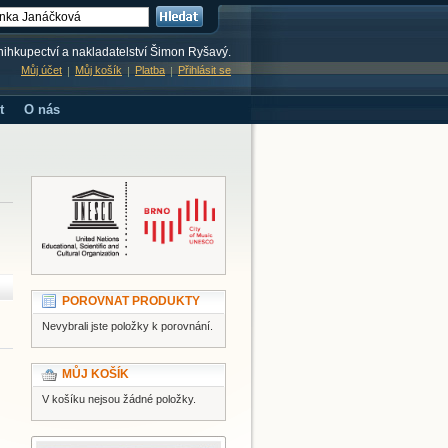
knihkupectví a nakladatelství Šimon Ryšavý.
Můj účet
Můj košík
Platba
Přihlásit se
t
O nás
POROVNAT PRODUKTY
Nevybrali jste položky k porovnání.
MŮJ KOŠÍK
V košíku nejsou žádné položky.