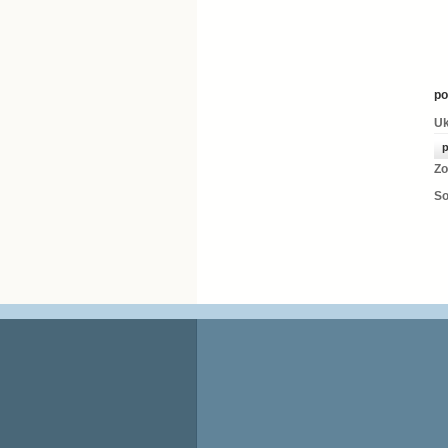
po
Uk
p
Zo
So