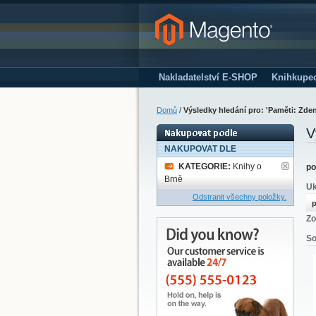
Nakladatelství E-SHOP
Knihkupe
Domů
/
Výsledky hledání pro: 'Paměti: Zde
V
NAKUPOVAT DLE
KATEGORIE:
Knihy o
po
Brně
Uk
Odstranit všechny položky.
p
Zo
So