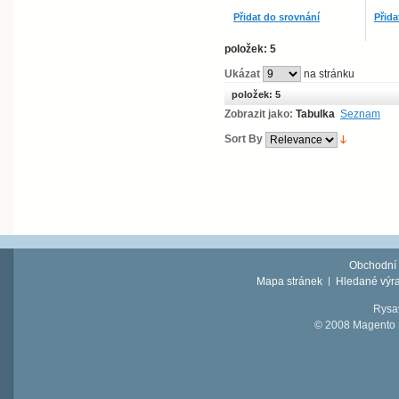
Přidat do srovnání
Přida
položek: 5
Ukázat
na stránku
položek: 5
Zobrazit jako:
Tabulka
Seznam
Sort By
Obchodní
Mapa stránek
Hledané výr
Rysav
© 2008 Magento D