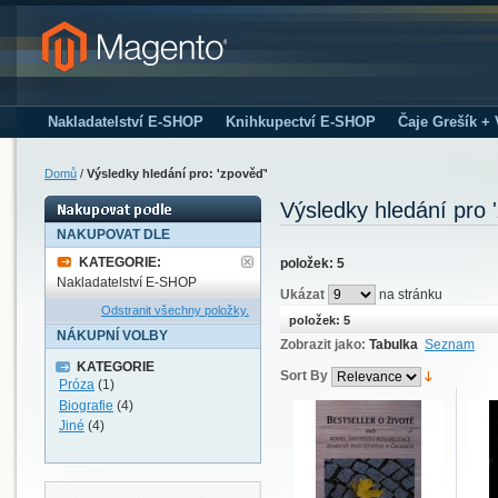
Nakladatelství E-SHOP
Knihkupectví E-SHOP
Čaje Grešík +
Domů
/
Výsledky hledání pro: 'zpověď'
Výsledky hledání pro 
NAKUPOVAT DLE
KATEGORIE:
položek: 5
Nakladatelství E-SHOP
Ukázat
na stránku
Odstranit všechny položky.
položek: 5
NÁKUPNÍ VOLBY
Zobrazit jako:
Tabulka
Seznam
KATEGORIE
Sort By
Próza
(1)
Biografie
(4)
Jiné
(4)