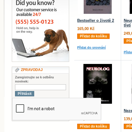
Bestseller o životě 2
Neur
třetí
165,00 Kč
249,
Přidat do košíku
Při
Přidat do srovnání
Přida
ZPRAVODAJ
Zaregistrujte se k odběru
novinek:
Přihlásit
Neurolog
Neze
249,00 Kč
139,
Přidat do košíku
Při