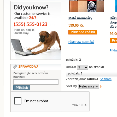
Malé memoáry
Děku
dogo
599,00 Kč
dá 
Přidat do košíku
99,0
Při
Přidat do srovnání
Přida
položek: 3
ZPRAVODAJ
Ukázat
na stránku
Zaregistrujte se k odběru
položek: 3
novinek:
Zobrazit jako:
Tabulka
Seznam
Sort By
Přihlásit