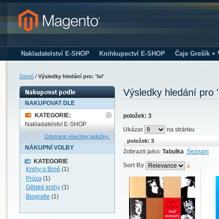
Nakladatelství E-SHOP
Knihkupectví E-SHOP
Čaje Grešík +
Domů
/
Výsledky hledání pro: 'lvi'
Výsledky hledání pro 'l
NAKUPOVAT DLE
KATEGORIE:
položek: 3
Nakladatelství E-SHOP
Ukázat
na stránku
Odstranit všechny položky.
položek: 3
NÁKUPNÍ VOLBY
Zobrazit jako:
Tabulka
Seznam
KATEGORIE
Sort By
Knihy o Brně
(1)
Próza
(1)
Dětské knihy
(1)
Biografie
(1)