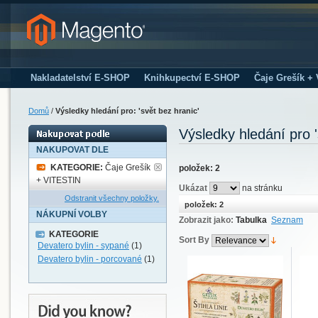
Nakladatelství E-SHOP
Knihkupectví E-SHOP
Čaje Grešík +
Domů
/
Výsledky hledání pro: 'svět bez hranic'
Výsledky hledání pro '
NAKUPOVAT DLE
KATEGORIE:
Čaje Grešík
položek: 2
+ VITESTIN
Ukázat
na stránku
Odstranit všechny položky.
položek: 2
NÁKUPNÍ VOLBY
Zobrazit jako:
Tabulka
Seznam
KATEGORIE
Sort By
Devatero bylin - sypané
(1)
Devatero bylin - porcované
(1)