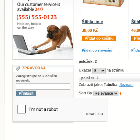
Štíhlá linie
Štíhl
38,00 Kč
46,0
Přidat do košíku
Při
Přidat do srovnání
Přida
položek: 2
ZPRAVODAJ
Ukázat
na stránku
Zaregistrujte se k odběru
položek: 2
novinek:
Zobrazit jako:
Tabulka
Seznam
Sort By
Přihlásit