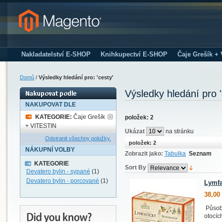
Nakladatelství E-SHOP
Knihkupectví E-SHOP
Čaje Grešík +
Domů
/
Výsledky hledání pro: 'cesty'
Výsledky hledání pro '
NAKUPOVAT DLE
KATEGORIE:
Čaje Grešík
položek: 2
+ VITESTIN
Ukázat
na stránku
Odstranit všechny položky.
položek: 2
NÁKUPNÍ VOLBY
Zobrazit jako:
Tabulka
Seznam
KATEGORIE
Sort By
Devatero bylin - sypané
(1)
Devatero bylin - porcované
(1)
Lymfa
38,00
Působí
otocíc