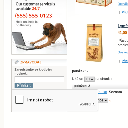
Dozvěd
|
Přid
Lymfa
41,00
Působí
otocíc
Dozvěd
|
Přid
ZPRAVODAJ
Zaregistrujte se k odběru
položek: 2
novinek:
Ukázat
na stránku
Přihlásit
položek: 2
Zobrazit jako:
Tabulka
Seznam
Sort By