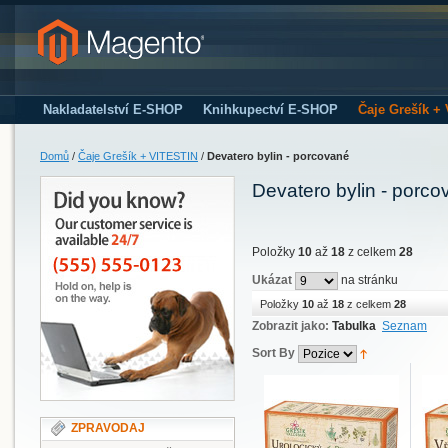
Nakladatelství E-SHOP
Knihkupectví E-SHOP
Čaje Grešík +
Domů
/
Čaje Grešík + VITESTIN
/
Devatero bylin - porcované
Devatero bylin - porc
Položky
10
až
18
z celkem
28
Ukázat
na stránku
Položky
10
až
18
z celkem
28
Zobrazit jako:
Tabulka
Seznam
Sort By
ZPRAVODAJ