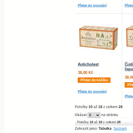
Přidat do srovnání
Přida
Anticholest
Čist
řep
38,00 Kč
38,0
Přidat do košíku
Při
Přidat do srovnání
Přida
Položky
10
až
18
z celkem
28
Ukázat
na stránku
Položky
10
až
18
z celkem
28
Zobrazit jako:
Tabulka
Seznam