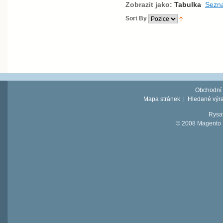
Zobrazit jako:
Tabulka
Sezn
Sort By
Obchodní
Mapa stránek
Hledané výr
Rysav
© 2008 Magento D