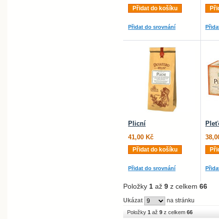
Přidat do košíku
Při
Přidat do srovnání
Přida
Plicní
Pleť
41,00 Kč
38,0
Přidat do košíku
Při
Přidat do srovnání
Přida
Položky
1
až
9
z celkem
66
Ukázat
na stránku
Položky
1
až
9
z celkem
66