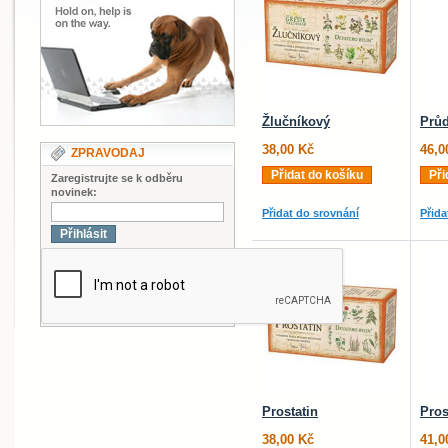
Žlučníkový
Prů
38,00 Kč
46,0
ZPRAVODAJ
Přidat do košíku
Při
Zaregistrujte se k odběru
novinek:
Přidat do srovnání
Přida
Přihlásit
Prostatin
Pros
38,00 Kč
41,0