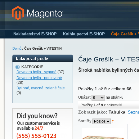
Nakladatelství E-SHOP
Knihkupectví E-SHOP
Čaje Grešík +
Domů
/
Čaje Grešík + VITESTIN
Čaje Grešík + VITE
KATEGORIE
Široká nabídka bylinných ča
Devatero bylin - sypané
(37)
Devatero bylin - porcované
(28)
Bylinné, ovocné, zelené čaje
Položky
1
až
9
z celkem
66
(0)
Ukázat
na stránku
Položky
1
až
9
z celkem
66
Zobrazit jako:
Tabulka
Sezn
Sort By