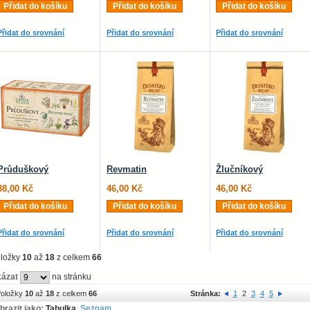
Přidat do košíku
Přidat do košíku
Přidat do košíku
Přidat do srovnání
Přidat do srovnání
Přidat do srovnání
Průduškový
Revmatin
Žlučníkový
38,00 Kč
46,00 Kč
46,00 Kč
Přidat do košíku
Přidat do košíku
Přidat do košíku
Přidat do srovnání
Přidat do srovnání
Přidat do srovnání
ložky
10
až
18
z celkem
66
ázat
na stránku
oložky
10
až
18
z celkem
66
Stránka:
1
2
3
4
5
brazit jako:
Tabulka
Seznam