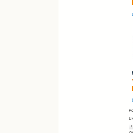
Po
Uk
P
Zo