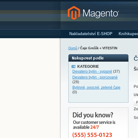
Nakladatelství E-SHOP
Knihkupe
Domů
/
Čaje Grešík + VITESTIN
Č
KATEGORIE
Ši
Devatero bylin - sypané
(37)
Devatero bylin - porcované
(28)
Po
Bylinné, ovocné, zelené čaje
(0)
Uk
P
Zo
So