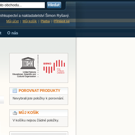
knihkupectví a nakladatelství Šimon Ryšavý.
Můj účet
Můj košík
Platba
Přihlásit se
t
O nás
POROVNAT PRODUKTY
Nevybrali jste položky k porovnání.
MŮJ KOŠÍK
V košíku nejsou žádné položky.