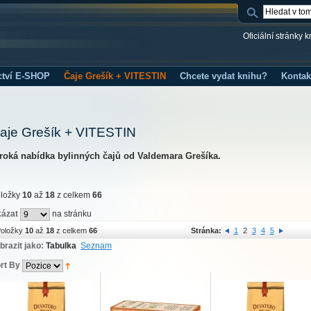
Oficiální stránky 
ctví E-SHOP
Čaje Grešík + VITESTIN
Chcete vydat knihu?
Kontak
aje Grešík + VITESTIN
roká nabídka bylinných čajů od Valdemara Grešíka.
ložky
10
až
18
z celkem
66
ázat
na stránku
oložky
10
až
18
z celkem
66
Stránka:
1
2
3
4
5
brazit jako:
Tabulka
Seznam
rt By