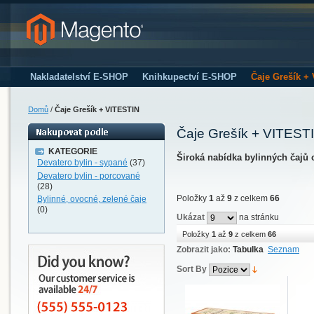
Nakladatelství E-SHOP
Knihkupectví E-SHOP
Čaje Grešík +
Domů
/
Čaje Grešík + VITESTIN
Čaje Grešík + VITEST
KATEGORIE
Široká nabídka bylinných čajů 
Devatero bylin - sypané
(37)
Devatero bylin - porcované
(28)
Položky
1
až
9
z celkem
66
Bylinné, ovocné, zelené čaje
(0)
Ukázat
na stránku
Položky
1
až
9
z celkem
66
Zobrazit jako:
Tabulka
Seznam
Sort By