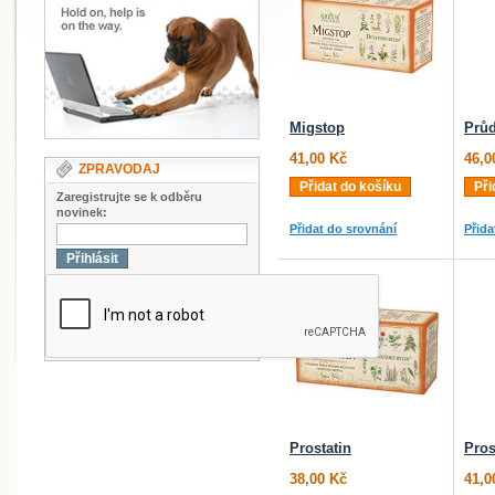
Migstop
Prů
41,00 Kč
46,0
ZPRAVODAJ
Přidat do košíku
Při
Zaregistrujte se k odběru
novinek:
Přidat do srovnání
Přida
Přihlásit
Prostatin
Pros
38,00 Kč
41,0