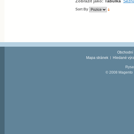
Zobrazit jako:
Tabulka
Sezn
Sort By
Obchodní
Mapa stránek
Hledané výr
Rysav
© 2008 Magento D