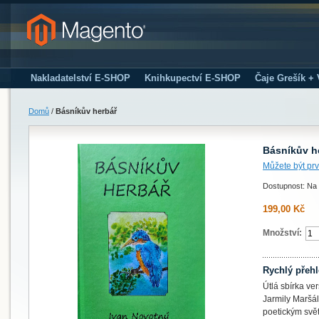
Nakladatelství E-SHOP
Knihkupectví E-SHOP
Čaje Grešík +
Domů
/
Básníkův herbář
Básníkův h
Můžete být prv
Dostupnost: Na 
199,00 Kč
Množství:
Rychlý přeh
Útlá sbírka v
Jarmily Maršá
poetickým svě