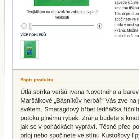
zavede k čist
kmotrou liškou
Dvojklikem na obrázek ho zobrazíte v plné
Těsně před pol
velikosti
spočinete ve s
nedá v noci sp
k ránu. Možná 
VÍCE POHLEDŮ
tento kus šutr
Popis produktu
Útlá sbírka veršů Ivana Novotného a bare
Maršálkové „Básníkův herbář“ Vás zve na
světem. Smaragdový hřbet ledňáčka říční
potoku plnému rybek. Zrána budete s kmotr
jak se v pohádkách vypráví. Těsně před po
orloj nebo spočinete ve stínu Kustošovy lí