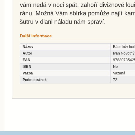
vám nedá v noci spát, zahoří diviznové lou
ránu. Možná Vám sbírka pomůže najít kamí
šutru v dlani náladu nám spraví.
Další informace
Název
Básníkův her
Autor
Ivan Novotný
EAN
9788073542
ISBN
Ne
Vazba
Vazaná
Počet stránek
72