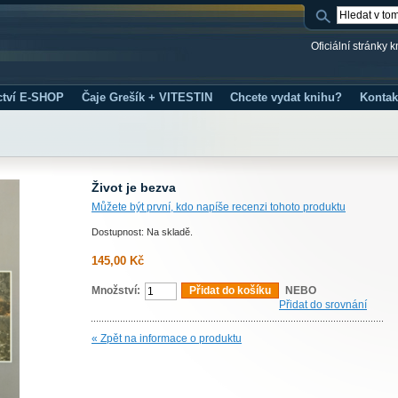
Oficiální stránky 
ctví E-SHOP
Čaje Grešík + VITESTIN
Chcete vydat knihu?
Kontak
Život je bezva
Můžete být první, kdo napíše recenzi tohoto produktu
Dostupnost: Na skladě.
145,00 Kč
Množství:
Přidat do košíku
NEBO
Přidat do srovnání
« Zpět na informace o produktu