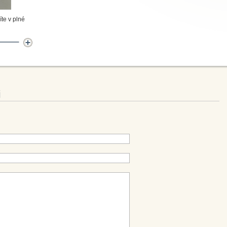
te v plné
i