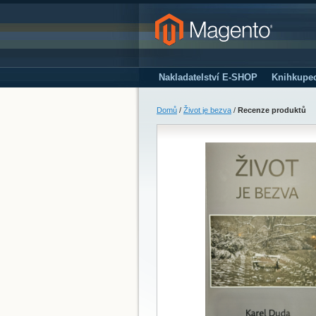
Nakladatelství E-SHOP
Knihkupe
Domů
/
Život je bezva
/
Recenze produktů