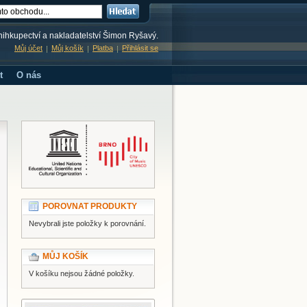
knihkupectví a nakladatelství Šimon Ryšavý.
Můj účet
Můj košík
Platba
Přihlásit se
t
O nás
POROVNAT PRODUKTY
Nevybrali jste položky k porovnání.
MŮJ KOŠÍK
V košíku nejsou žádné položky.