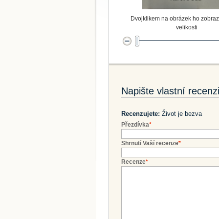
Dvojklikem na obrázek ho zobrazí
velikosti
Napište vlastní recenz
Recenzujete:
Život je bezva
Přezdívka
*
Shrnutí Vaší recenze
*
Recenze
*