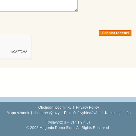
Odeslat recenzi
Obchodní podmínky
Privacy Policy
Mapa stránek
Hledané výrazy
Pokročilé vyhledávání
Kontaktujte nás
Rysavy.cz ® -
(ver. 1.9.4.5)
© 2008 Magento Demo Store. All Rights Reserved.