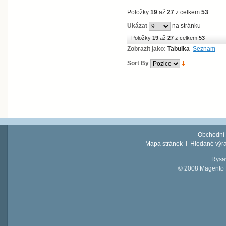
Položky
19
až
27
z celkem
53
Ukázat
na stránku
Položky
19
až
27
z celkem
53
Zobrazit jako:
Tabulka
Seznam
Sort By
Obchodní
Mapa stránek
Hledané výr
Rysav
© 2008 Magento D