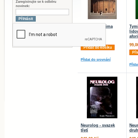
Zaregistrujte se k odběru
novinek:
Přihlásit
Středověk očima
Tymi
lékaře
lido
afor
159,00 Kč
99,0
Přidat do košíku
Při
Přidat do srovnání
Přida
Neurolog - svazek
Neur
třetí
dru