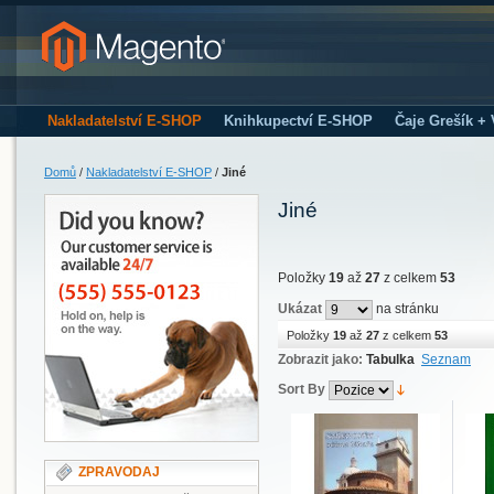
Nakladatelství E-SHOP
Knihkupectví E-SHOP
Čaje Grešík +
Domů
/
Nakladatelství E-SHOP
/
Jiné
Jiné
Položky
19
až
27
z celkem
53
Ukázat
na stránku
Položky
19
až
27
z celkem
53
Zobrazit jako:
Tabulka
Seznam
Sort By
ZPRAVODAJ