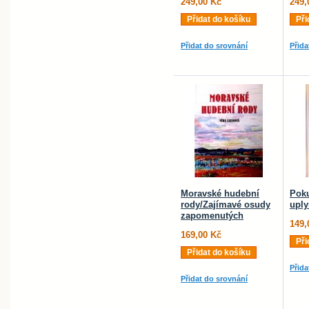
249,00 Kč
249,
Přidat do košíku
Při
Přidat do srovnání
Přida
Moravské hudební
Poku
rody/Zajímavé osudy
uply
zapomenutých
149,
169,00 Kč
Při
Přidat do košíku
Přida
Přidat do srovnání