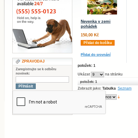
Nevenka v zemi
pohádek
150,00 Kč
Přidat do košíku
Přidat do srovnání
ZPRAVODAJ
položek: 1
Zaregistrujte se k odběru
novinek:
Ukázat
na stránku
položek: 1
Přihlásit
Zobrazit jako:
Tabulka
Seznam
Sort By