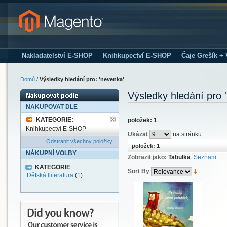
Nakladatelství E-SHOP
Knihkupectví E-SHOP
Čaje Grešík +
Domů
/
Výsledky hledání pro: 'nevenka'
Výsledky hledání pro 
NAKUPOVAT DLE
KATEGORIE:
položek: 1
Knihkupectví E-SHOP
Ukázat
na stránku
Odstranit všechny položky.
položek: 1
NÁKUPNÍ VOLBY
Zobrazit jako:
Tabulka
Seznam
KATEGORIE
Sort By
Dětská lliteratura
(1)